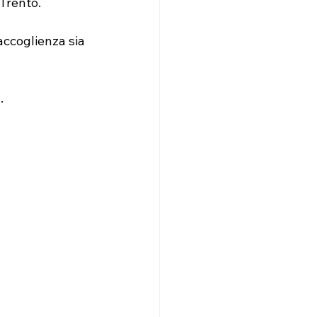
 Trento.
accoglienza sia 
.