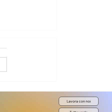
 le attività estive di
etto 92
Lavora con noi