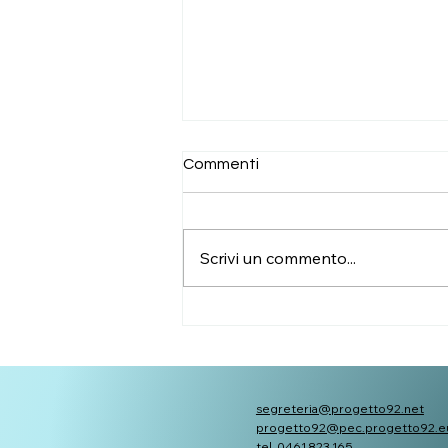
Commenti
Scrivi un commento...
Ragazzi e ragazze additati
come bersaglio
segreteria@progetto92.net
progetto92@pec.progetto92.e
tel. 0461 823 165