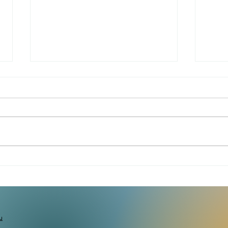
L'estate dei beni comuni
Tutte
entra nel vivo
Prog
u