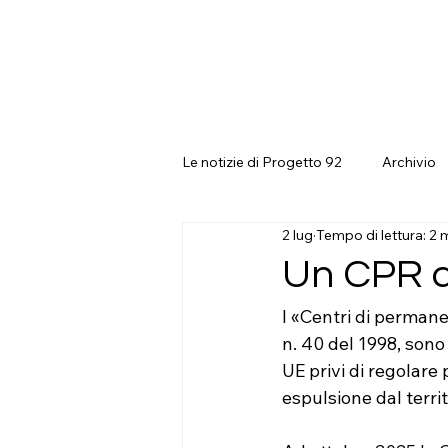
CHI SIAMO
Le notizie di Progetto 92
Archivio
2 lug
Tempo di lettura: 2 
Un CPR a
I «Centri di permanen
n. 40 del 1998, sono 
UE privi di regolare
espulsione dal territ