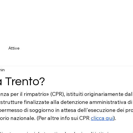
I NOSTRI SERVIZI
LE PERSONE
Attive
min
 Trento?
za per il rimpatrio» (CPR), istituiti originariamente da
strutture finalizzate alla detenzione amministrativa di 
 permesso di soggiorno in attesa dell'esecuzione dei pr
orio nazionale. (Per altre info sui CPR 
clicca qui
).