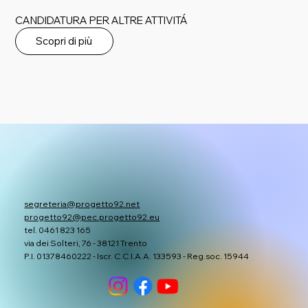
CANDIDATURA PER ALTRE ATTIVITÁ
Scopri di più
segreteria@progetto92.net
progetto92@pec.progetto92.eu
tel. 0461 823 165
via dei Solteri, 76 - 38121 Trento
P.I. 01378460222 - Iscr. C.C.I.A.A. 133593 - Reg.soc. 15944