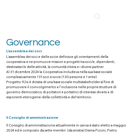
Governance
L'assemblea dei soci
L’assemblea dei soci e delle socie definisce gli orientamenti della
cooperativa e ne promuove mission e progetti tra soci/e, dipendenti,
destinatari/e delle attività, la comunità intera e i diversi partner.
Al 31 dicembre 2024 la Cooperativa includeva nella sua base sociale
complessivamente 131 soci e socie (130 persone e 1 ente).
Progetto 92 si è dotata di una base sociale multistakeholder al fine di
promuovere il coinvolgimento e l’inclusione nelle proprie strutture di
governo democratico di portatori e portatrici di interessi diversi e di
esponenti eterogenei della collettività e del territorio.
Il Consiglio di amministrazione
Il Consiglio di amministrazione attualmente in carica è stato eletto a maggio
2024 ed è composto da sette membri: (da sinistra) Disma Pizzini, Pietro