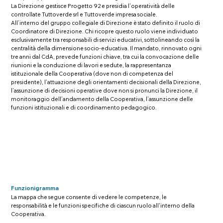
La Direzione gestisce Progetto 92 e presidia l’operatività delle
controllate Tuttoverde srl e Tuttoverde impresa sociale.
All’interno del gruppo collegiale di Direzione è stato definito il ruolo di
Coordinatore di Direzione. Chi ricopre questo ruolo viene individuato
esclusivamente tra responsabili di servizi educativi, sottolineando così la
centralità della dimensione socio-educativa. Il mandato, rinnovato ogni
tre anni dal CdA, prevede funzioni chiave, tra cui la convocazione delle
riunioni e la conduzione di lavori e sedute, la rappresentanza
istituzionale della Cooperativa (dove non di competenza del
presidente), l’attuazione degli orientamenti decisionali della Direzione,
l’assunzione di decisioni operative dove non si pronunci la Direzione, il
monitoraggio dell’andamento della Cooperativa, l’assunzione delle
funzioni istituzionali e di coordinamento pedagogico.
Funzionigramma
La mappa che segue consente di vedere le competenze, le
responsabilità e le funzioni specifiche di ciascun ruolo all'interno della
Cooperativa.