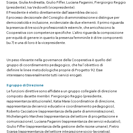
Scarpa, Giulia Andreatta, Giulio Piffer, Luciana Paganini, Piergiorgio Reggio
(presidente), Iva Vedovelli (vicepresidente).
Il Presidente è eletto direttamente dall’assemblea dei soci.
Il processo decisionale del Consiglio di amministrazione si distingue per
democraticità e inclusione, evidenziate da due elementi. Il primo riguarda
la presenza di tre soci/e professionisti/e esterni/e, che arricchiscono la
Cooperativa con competenze specifiche. L’altro riguarda la composizione
per equità di genere in quanto la presenza femminile è di tre componenti
(su 7) e una di loro è la vicepresidente.
Un peso rilevante nella governance della Cooperativa è quello del
gruppo di coordinamento pedagogico, che ha l’obiettivo di
definire le linee metodologiche proprie di Progetto 92. Esse
interessano trasversalmente tutti i servizi erogati.
Il gruppo di Direzione
Le funzioni direttive sono affidate a un gruppo collegiale di direzione
composto da sette membri: Piergiorgio Reggio (presidente,
rappresentanza istituzionale), Katia Marai (coordinatrice di direzione,
rappresentanza dei servizi educativi e coordinamento pedagogico),
Roberto Cacciatore (rappresentanza della parte di amministrazione),
Michelangelo Marchesi (rappresentanza del settore di progettazione e
comunicazione), Luciana Paganini (rappresentanza dei servizi educativi),
Giulio Piffer (rappresentanza della gestione delle risorse umane), Pietro
Scarpa (rappresentanza del settore integrazione socio-lavorativa).