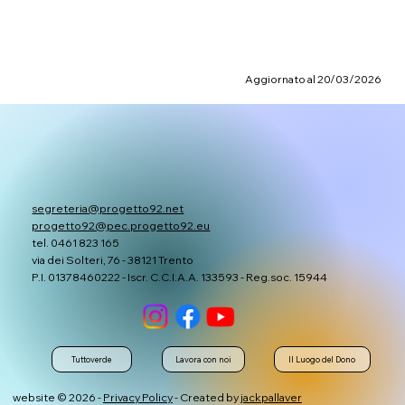
Aggiornato al 20/03/2026
segreteria@progetto92.net
progetto92@pec.progetto92.eu
tel. 0461 823 165
via dei Solteri, 76 - 38121 Trento
P.I. 01378460222 - Iscr. C.C.I.A.A. 133593 - Reg.soc. 15944
Tuttoverde
Lavora con noi
Il Luogo del Dono
website © 2026 -
Privacy Policy
- Created by
jackpallaver