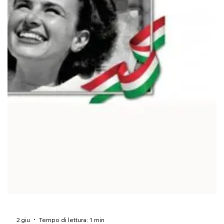
3 giu
Tempo di lettura: 1 min
ScegliLibro Plus: i vincitori
Sceglilibroplus #passionedilegger il 4 giugno 2026 a Trento