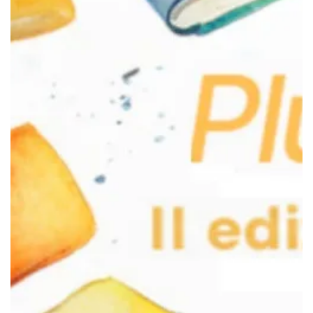
5 giu
Tempo di lettura: 2 min
Oltre 400 studenti a ScegliLibroPlus
Lo scorso 4 giugno ScegliLibroPlus ha decretato il libro
vincitore.