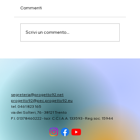
Commenti
Scrivi un commento...
I progetti SCUP presentati uno per uno
segreteria@progetto92.net
progetto92@pec.progetto92.eu
tel. 0461 823 165
via dei Solteri, 76 - 38121 Trento
P.I. 01378460222 - Iscr. C.C.I.A.A. 133593 - Reg.soc. 15944