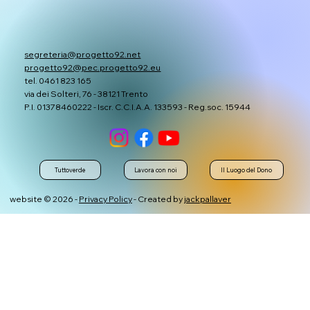
segreteria@progetto92.net
progetto92@pec.progetto92.eu
tel. 0461 823 165
via dei Solteri, 76 - 38121 Trento
P.I. 01378460222 - Iscr. C.C.I.A.A. 133593 - Reg.soc. 15944
Tuttoverde
Lavora con noi
Il Luogo del Dono
website © 2026 -
Privacy Policy
- Created by
jackpallaver