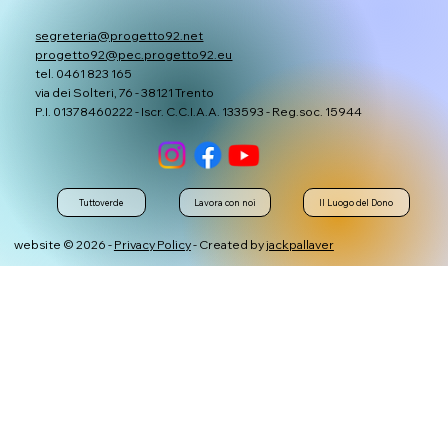
segreteria@progetto92.net
progetto92@pec.progetto92.eu
tel. 0461 823 165
via dei Solteri, 76 - 38121 Trento
P.I. 01378460222 - Iscr. C.C.I.A.A. 133593 - Reg.soc. 15944
Tuttoverde
Lavora con noi
Il Luogo del Dono
website © 2026 -
Privacy Policy
- Created by
jackpallaver