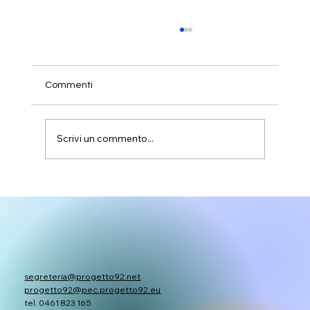
Commenti
Scrivi un commento...
I progetti SCUP presentati uno per uno
segreteria@progetto92.net
progetto92@pec.progetto92.eu
tel. 0461 823 165