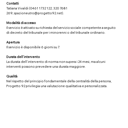
Contatti
Tatiana Vivaldi (0461 1732 122; 320 7681
269;
spazioneutro@progetto92.net
).
Modalità di accesso
Il servizio è attivato su richiesta del servizio sociale competente a seguito
di decreto del tribunale per i minorenni o del tribunale ordinario.
Apertura
Il servizio è disponibile 6 giorni su 7.
Durata dell’intervento
La durata dell’intervento di norma non supera i 24 mesi, ma alcuni
interventi possono prevedere una durata maggiore.
Qualità
Nel rispetto del principio fondamentale della centralità della persona,
Progetto 92 privilegia una valutazione qualitativa e personalizzata.