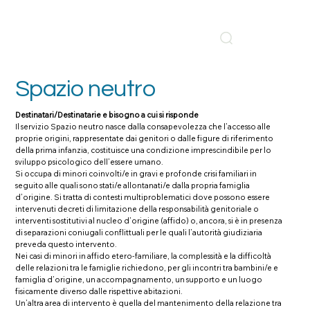
Spazio neutro
Destinatari/Destinatarie e bisogno a cui si risponde
Il servizio Spazio neutro nasce dalla consapevolezza che l’accesso alle
proprie origini, rappresentate dai genitori o dalle figure di riferimento
della prima infanzia, costituisce una condizione imprescindibile per lo
sviluppo psicologico dell’essere umano.
Si occupa di minori coinvolti/e in gravi e profonde crisi familiari in
seguito alle quali sono stati/e allontanati/e dalla propria famiglia
d’origine. Si tratta di contesti multiproblematici dove possono essere
intervenuti decreti di limitazione della responsabilità genitoriale o
interventi sostitutivi al nucleo d’origine (affido) o, ancora, si è in presenza
di separazioni coniugali conflittuali per le quali l’autorità giudiziaria
preveda questo intervento.
Nei casi di minori in affido etero-familiare, la complessità e la difficoltà
delle relazioni tra le famiglie richiedono, per gli incontri tra bambini/e e
famiglia d’origine, un accompagnamento, un supporto e un luogo
fisicamente diverso dalle rispettive abitazioni.
Un’altra area di intervento è quella del mantenimento della relazione tra