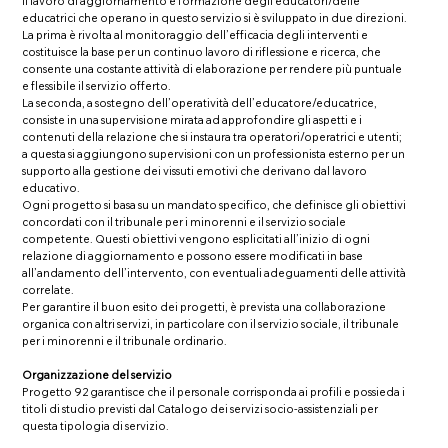
Il lavoro di aggiornamento e formazione degli educatori/delle
educatrici che operano in questo servizio si è sviluppato in due direzioni.
La prima è rivolta al monitoraggio dell’efficacia degli interventi e
costituisce la base per un continuo lavoro di riflessione e ricerca, che
consente una costante attività di elaborazione per rendere più puntuale
e flessibile il servizio offerto.
La seconda, a sostegno dell’operatività dell’educatore/educatrice,
consiste in una supervisione mirata ad approfondire gli aspetti e i
contenuti della relazione che si instaura tra operatori/operatrici e utenti;
a questa si aggiungono supervisioni con un professionista esterno per un
supporto alla gestione dei vissuti emotivi che derivano dal lavoro
educativo.
Ogni progetto si basa su un mandato specifico, che definisce gli obiettivi
concordati con il tribunale per i minorenni e il servizio sociale
competente. Questi obiettivi vengono esplicitati all’inizio di ogni
relazione di aggiornamento e possono essere modificati in base
all’andamento dell’intervento, con eventuali adeguamenti delle attività
correlate.
Per garantire il buon esito dei progetti, è prevista una collaborazione
organica con altri servizi, in particolare con il servizio sociale, il tribunale
per i minorenni e il tribunale ordinario.
Organizzazione del servizio
Progetto 92 garantisce che il personale corrisponda ai profili e possieda i
titoli di studio previsti dal Catalogo dei servizi socio-assistenziali per
questa tipologia di servizio.