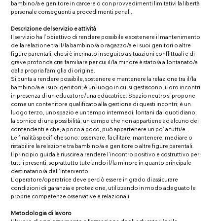
bambino/a e genitore in carcere o con provvedimenti limitativi la libertà
personale conseguenti a procedimenti penali.
Descrizione del servizio e attività
Il servizio ha l’obiettivo di rendere possibile e sostenere il mantenimento
della relazione tra il/la bambino/a o ragazzo/a e i suoi genitori o altre
figure parentali, che si è incrinato in seguito a situazioni conflittuali e di
grave profonda crisi familiare per cui il/la minore è stato/a allontanato/a
dalla propria famiglia di origine.
Si punta a rendere possibile, sostenere e mantenere la relazione tra il/la
bambino/a e i suoi genitori; è un luogo in cui si gestiscono, i loro incontri
in presenza di un educatore/una educatrice. Spazio neutro si propone
come un contenitore qualificato alla gestione di questi incontri; è un
luogo terzo, uno spazio e un tempo intermedi, lontani dal quotidiano,
la cornice di una possibilità, un campo che non appartiene ad alcuno dei
contendenti e che, a poco a poco, può appartenere un po’ a tutti/e.
Le finalità specifiche sono: osservare, facilitare, mantenere, mediare o
ristabilire la relazione tra bambino/a e genitore o altre figure parentali.
Il principio guida è riuscire a rendere l’incontro positivo e costruttivo per
tutti i presenti, soprattutto tutelando il/la minore in quanto principale
destinatario/a dell’intervento.
L’operatore/operatrice deve perciò essere in grado di assicurare
condizioni di garanzia e protezione, utilizzando in modo adeguato le
proprie competenze osservative e relazionali.
Metodologia di lavoro