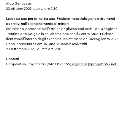
Aldo Genovese.
20 ottobre 2023; durata ore 2:30
Uscire da casa per tornare a casa. Pratiche metodologiche e strumenti
operativi nell’allontanamento di minori
Il seminario, accreditato all’Ordine degli assistenti sociali della Regione
Trentino Alto Adige e in collaborazione con il Centro Studi Erickson,
rientrava all’interno degli eventi della Settimana dell’accoglienza 2023.
Sono intervenute Camilla Landi e Daniela Malvestiti.
29 settembre 2023; durata ore 2:30
Contatti
Cooperativa Progetto 92 (0461 823 165;
segreteria@progetto92.net
).