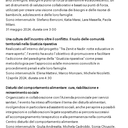
and Strengths: Bisogni e punti di forza di bambini/e ed adolescenti), un
set di strumenti di valutazione collaborativi e basati sui punti di forza,
utilizzati per creare una visione condivisa dei bisogni e delle risorse di
bambini/e, adolescenti e delle loro famiglie.
Sono intervenuti/e: Stefano Benzoni, Katia Marai, Lara Massella, Paola
Milani.
31 maggio 2024, durata ore 3:00
Una cultura dell’incontro oltre il conflitto. Il ruolo delle comunità
territoriali nella Giustizia riparativa
Realizzato all’interno del progetto “Tra Zenit e Nadir: rotte educative in
mare aperto”, l’evento ha avuto l’obiettivo di promuovere e facilitare
l’adozione del paradigma della “Giustizia riparativa” come prassi
metodologica per l’approccio ai/alle minorenni coinvolti/e in
procedimenti penali e alle loro famiglie.
Sono intervenuti/e: Elena Mattevi, Marco Monzani, Michele Nicoletti.
12 aprile 2024, durata ore 4:30
Disturbi del comportamento alimentare: cura, riabilitazione e
reinserimento sociale
Organizzato in collaborazione con l’Azienda provinciale per i servizi
sanitari, l’evento ha inteso affrontare il tema dei disturbi alimentari,
rivolgendosi in particolare ad assistenti sociali, anche per aprire a possibili
integrazioni e collaborazioni legate soprattutto ai percorsi successivi
all’accompagnamento terapeutico e alla permanenza nella comunità
Centro disturbi del comportamento alimentare.
Sono intervenuti/e: Giulia Andreatta, Michela Cadrobbi, Sonia Chiusole,