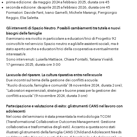
prima edizione: da maggio 2024 a febbraio 2025, durata ore 45
seconda edizione: da aprile 2025 a febbraio 2026, durata ore 45
Formatori: Davide Fant, Ivano Gamelli, Michele Marangi, Piergiorgio
Reggio, Elia Saletta.
Gli interventi di Spazio Neutro. Possibili cambiamenti tra tutela e nuovi
bisogni delle famiglie
Il seminario era rivolto in particolare a educatori/trici di Progetto 92
coinvolti/e nel servizio Spazio neutro e agli/alle assistenti sociali, ma è
stato aperto anche a educatori/trici della cooperativa eventualmente
interessati/e.
Sono intervenuti: Luisella Mattiace, Chiara Pontalti, Tatiana Vivaldi.
17 gennaio 2025, durata ore 3:00
La scuola del riparare. La cultura riparativa entra nelle scuole
Due incontri sul tema della gestione dei conflitti a scuola:
“Ruolo di scuola, famiglia e comunità” (8 novembre 2024, durata 2 ore);
“Laboratori esperienziali, strategie e buone prassi per la gestione dei
conflitti a scuola” (9 novembre 2024, durata 3 ore)
Partecipazione e valutazione di esito: gli strumenti CANS nel lavoro con
adolescenti
Nel corso del seminario è stata presentata la metodologia TCOM
(Transformational Collaborative Outcomes Management: Gestione
collaborativa e trasformativa degli esiti). Accanto a questa sono stati
illustrati gli strumenti della famiglia CANS (Child and Adolescent Needs