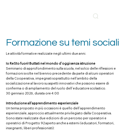
Formazione su temi sociali
Le attività formative realizzate negli ultimi due anni.
Io ReSto fuori! Buttati nel mondo d’oggi senza istruzione
Seminario di approfondimento sulla scuola, nel solco delle riflessioni e
formazioni svolte nel biennio precedente da parte di alcuni operatori
della Cooperativa, impegnati soprattutto nell’ambito della
socializzazione al lavoro su aspetti innovativi che possono essere di
conferma o di ampliamento del ruolo dell’educatore scolastico.
30 gennaio 2026, durata ore 4:00
Introduzione all’apprendimento esperienziale
Un tema proposto in più occasioni è quello dell’apprendimento
esperienziale, approccio attualmente privilegiato dalla Cooperativa.
Sono state realizzate due edizioni di un percorso per operatori e
operatrici di Progetto 92 aperto anche a esterni (educatori, formatori,
insegnanti, liberi professionisti):