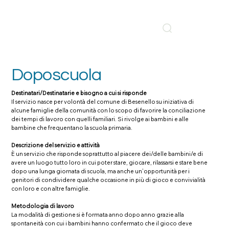
Doposcuola
Destinatari/Destinatarie e bisogno a cui si risponde
Il servizio nasce per volontà del comune di Besenello su iniziativa di
alcune famiglie della comunità con lo scopo di favorire la conciliazione
dei tempi di lavoro con quelli familiari. Si rivolge ai bambini e alle
bambine che frequentano la scuola primaria.
Descrizione del servizio e attività
È un servizio che risponde soprattutto al piacere dei/delle bambini/e di
avere un luogo tutto loro in cui poter stare, giocare, rilassarsi e stare bene
dopo una lunga giornata di scuola, ma anche un’opportunità per i
genitori di condividere qualche occasione in più di gioco e convivialità
con loro e con altre famiglie.
Metodologia di lavoro
La modalità di gestione si è formata anno dopo anno grazie alla
spontaneità con cui i bambini hanno confermato che il gioco deve