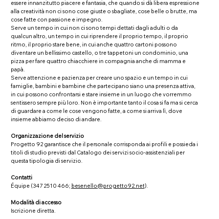
essere innanzitutto piacere e fantasia, che quando si dà libera espressione
alla creatività non ci sono cose giuste o sbagliate, cose belle o brutte, ma
cose fatte con passione e impegno.
Serve un tempo in cui non ci sono tempi dettati dagli adulti o da
qualcun altro, un tempo in cui riprendere il proprio tempo, il proprio
ritmo, il proprio stare bene, in cui anche quattro cartoni possono
diventare un bellissimo castello, o tre tappetoni un condominio, una
pizza per fare quattro chiacchiere in compagnia anche di mamma e
papà.
Serve attenzione e pazienza per creare uno spazio e un tempo in cui
famiglie, bambini e bambine che partecipano siano una presenza attiva,
in cui possono confrontarsi e stare insieme in un luogo che vorremmo
sentissero sempre più loro. Non è importante tanto il cosa si fa ma si cerca
di guardare a come le cose vengono fatte, a come si arriva lì, dove
insieme abbiamo deciso di andare.
Organizzazione del servizio
Progetto 92 garantisce che il personale corrisponda ai profili e possieda i
titoli di studio previsti dal Catalogo dei servizi socio-assistenziali per
questa tipologia di servizio.
Contatti
Équipe (347 2510 466;
besenello@progetto92.net
).
Modalità di accesso
Iscrizione diretta.