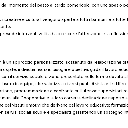
 dal momento del pasto al tardo pomeriggio, con uno spazio per i 
o, ricreative e culturali vengono aperte a tutti i bambini e a tutte
mento.
 prevede interventi volti ad accrescere l’attenzione e la riflessi
 è un approccio personalizzato, sostenuto dall’elaborazione di u
spite, individua risorse, bisogni e obiettivi, guida il lavoro educa
con il servizio sociale e viene presentato nelle forme dovute all
lavoro in équipe, che valorizza i diversi punti di vista e le differ
zazione, programmazione e confronto sull’utenza; supervisioni 
muni alla Cooperativa e la loro corretta declinazione rispetto al
e dei vissuti emotivi che derivano dal lavoro educativo; formazi
ervizi sociali, scuole e specialisti, garantendo un sostegno int