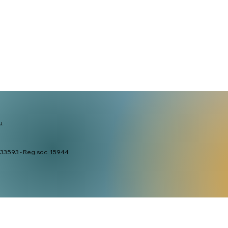
u
. 133593 - Reg.soc. 15944