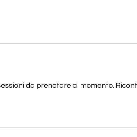
I NOSTRI SERVIZI
LE PERSONE
sessioni da prenotare al momento. Ricontr