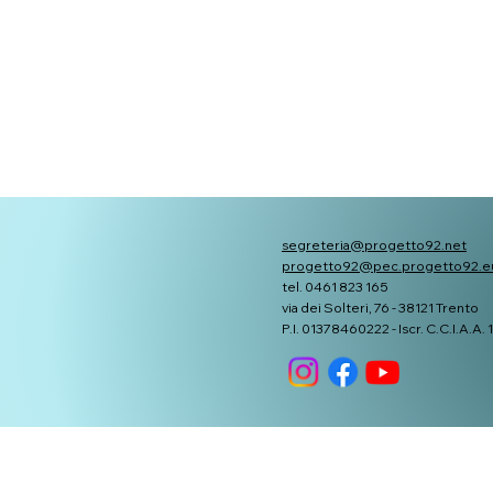
segreteria@progetto92.net
progetto92@pec.progetto92.e
tel. 0461 823 165
via dei Solteri, 76 - 38121 Trento
P.I. 01378460222 - Iscr. C.C.I.A.A