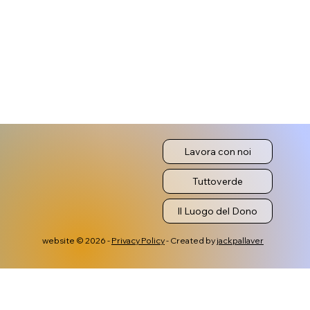
Lavora con noi
Tuttoverde
Il Luogo del Dono
website © 2026 -
Privacy Policy
- Created by
jackpallaver