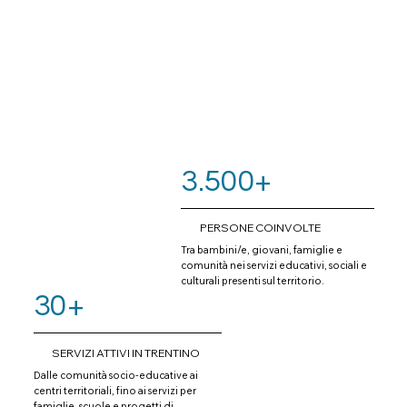
3.500+
PERSONE COINVOLTE
Tra bambini/e, giovani, famiglie e
comunità nei servizi educativi, sociali e
culturali presenti sul territorio.
30+
SERVIZI ATTIVI IN TRENTINO
Dalle comunità socio-educative ai
centri territoriali, fino ai servizi per
famiglie, scuole e progetti di