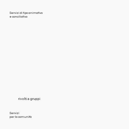
Servizi di tipo animativo
e conciliativo
rivolti a gruppi
Servizi
per la comunità