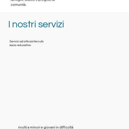
comunità.
I nostri servizi
Servizi ad alto contenuto
socio-educativo
rivolti a minori e giovani in difficoltà