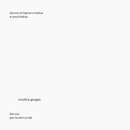
Servizi di tipo animativo
e conciliativo
rivolti a gruppi
Servizi
per la comunità