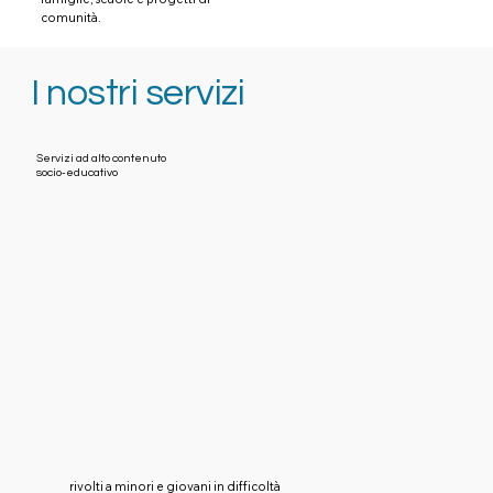
comunità.
I nostri servizi
Servizi ad alto contenuto
socio-educativo
rivolti a minori e giovani in difficoltà