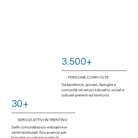
3.500+
PERSONE COINVOLTE
Tra bambini/e, giovani, famiglie e
comunità nei servizi educativi, sociali e
culturali presenti sul territorio.
30+
SERVIZI ATTIVI IN TRENTINO
Dalle comunità socio-educative ai
centri territoriali, fino ai servizi per
famiglie, scuole e progetti di