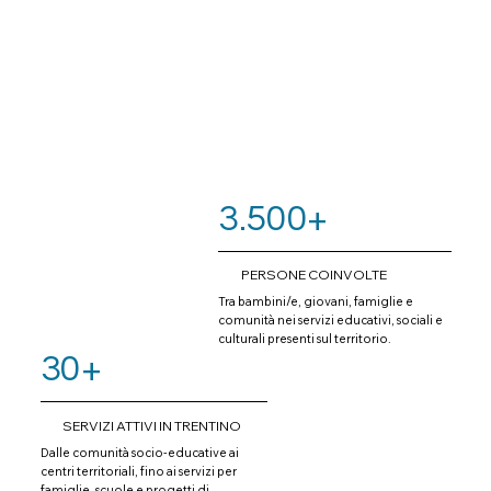
3.500+
PERSONE COINVOLTE
Tra bambini/e, giovani, famiglie e
comunità nei servizi educativi, sociali e
culturali presenti sul territorio.
30+
SERVIZI ATTIVI IN TRENTINO
Dalle comunità socio-educative ai
centri territoriali, fino ai servizi per
famiglie, scuole e progetti di