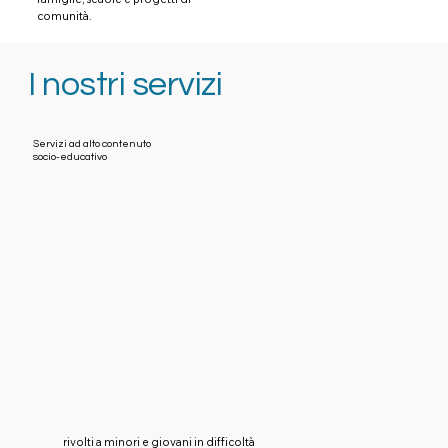
comunità.
I nostri servizi
Servizi ad alto contenuto
socio-educativo
rivolti a minori e giovani in difficoltà