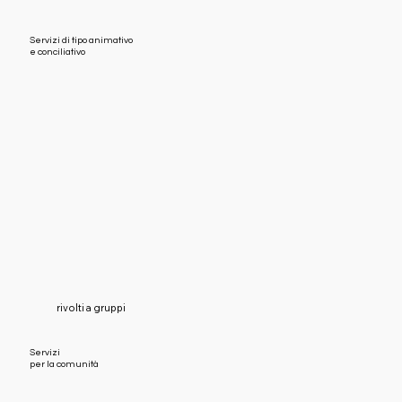
Servizi di tipo animativo
e conciliativo
rivolti a gruppi
Servizi
per la comunità